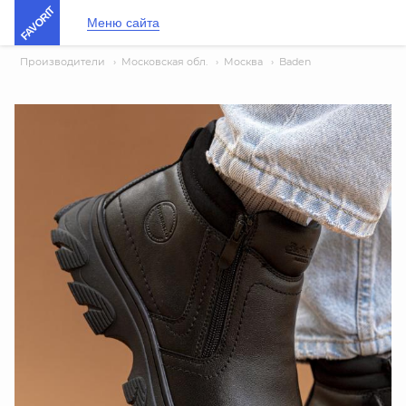
FAVORIT
Меню сайта
Производители
›
Московская обл.
›
Москва
›
Baden