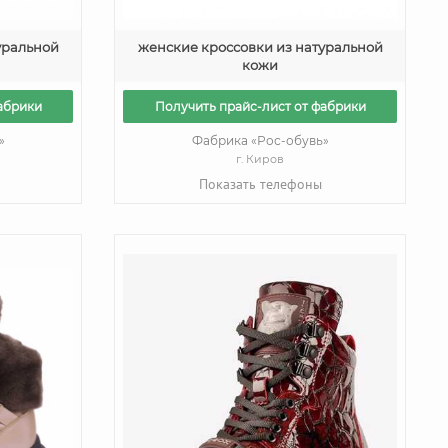
уральной
женские кроссовки из натуральной
кожи
абрики
Получить прайс-лист от фабрики
»
Фабрика «Рос-обувь»
г. Киров
Показать телефоны