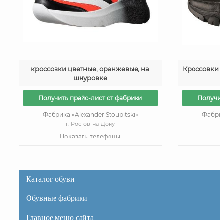
кроссовки цветные, оранжевые, на
Кроссовки 
шнуровке
Получить прайс-лист от фабрики
Получи
Фабрика «Alexander Stoupitski»
Фабри
г. Ростов-на-Дону
Показать телефоны
Каталог обуви
Обувные фабрики
Главное меню сайта