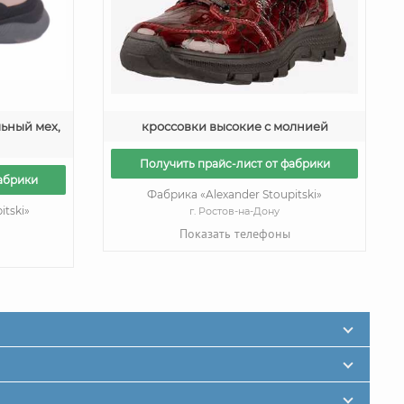
ьный мех,
кроссовки высокие с молнией
Получить прайс-лист от фабрики
абрики
Фабрика «Alexander Stoupitski»
itski»
г. Ростов-на-Дону
Показать телефоны