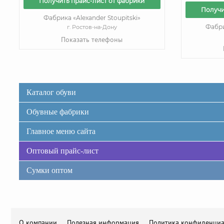
Получить прайс-лист от фабрики
Получи
Фабрика «Alexander Stoupitski»
Фабри
г. Ростов-на-Дону
Показать телефоны
Каталог обуви
Обувные фабрики
Главное меню сайта
Оптовый прайс-лист
Сумки оптом
О компании
Полезная информация
Политика конфиденциа