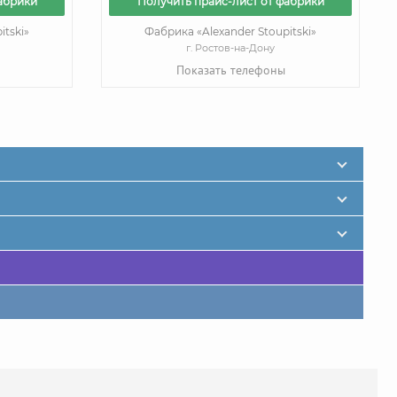
абрики
Получить прайс-лист от фабрики
itski»
Фабрика «Alexander Stoupitski»
г. Ростов-на-Дону
Показать телефоны