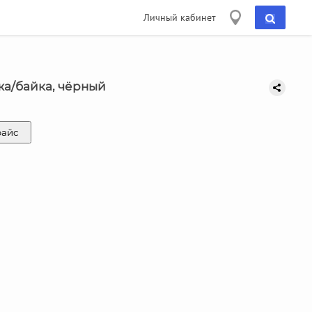
Личный кабинет
жа/байка, чёрный
райс