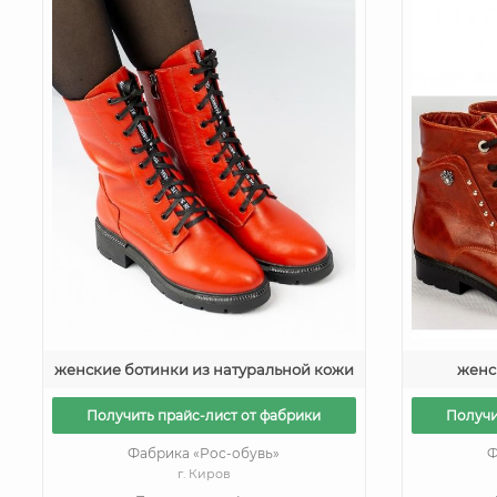
женские ботинки из натуральной кожи
женс
Получить прайс-лист от фабрики
Получи
Фабрика «Рос-обувь»
Ф
г. Киров