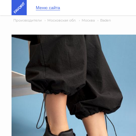
FAVORIT
Меню сайта
Производители
›
Московская обл.
›
Москва
›
Baden