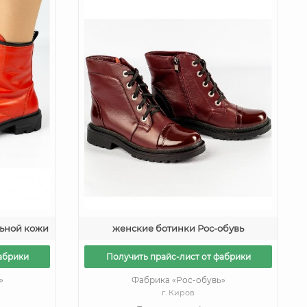
льной кожи
женские ботинки Рос-обувь
абрики
Получить прайс-лист от фабрики
»
Фабрика «Рос-обувь»
г. Киров