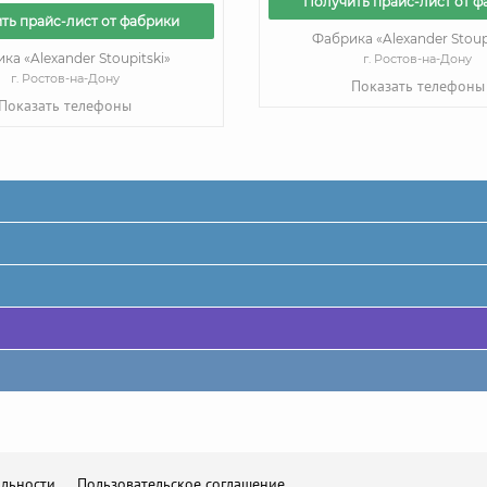
Получить прайс-лист от ф
ть прайс-лист от фабрики
Фабрика «Alexander Stoup
ка «Alexander Stoupitski»
г. Ростов-на-Дону
г. Ростов-на-Дону
Показать телефоны
Показать телефоны
льности
Пользовательское соглашение