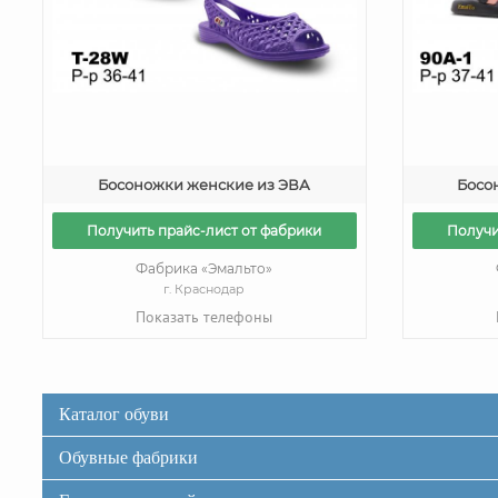
Босоножки женские из ЭВА
Босо
Получить прайс-лист от фабрики
Получи
Фабрика «Эмальто»
г. Краснодар
Показать телефоны
Каталог обуви
Обувные фабрики