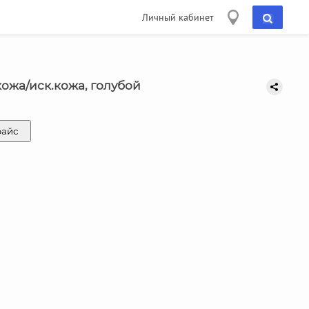
Личный кабинет
кожа/иск.кожа, голубой
райс