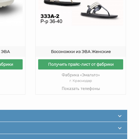
 ЭВА
Босоножки из ЭВА Женские
абрики
Получить прайс-лист от фабрики
Фабрика «Эмальто»
г. Краснодар
Показать телефоны