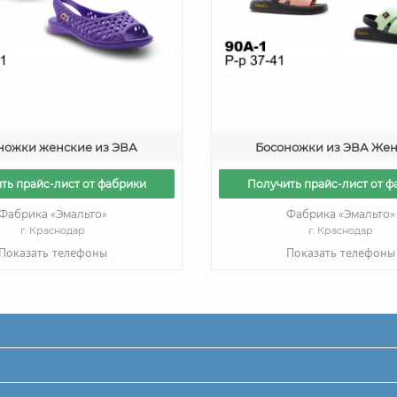
ножки женские из ЭВА
Босоножки из ЭВА Же
ть прайс-лист от фабрики
Получить прайс-лист от ф
Фабрика «Эмальто»
Фабрика «Эмальто»
г. Краснодар
г. Краснодар
Показать телефоны
Показать телефоны