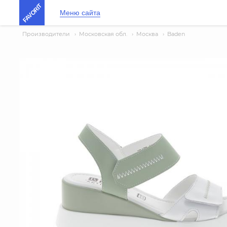
FAVORIT
Меню сайта
Производители
›
Московская обл.
›
Москва
›
Baden