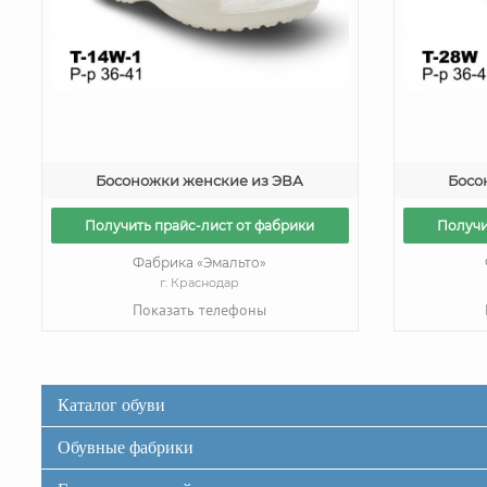
Босоножки женские из ЭВА
Босо
Получить прайс-лист от фабрики
Получи
Фабрика «Эмальто»
г. Краснодар
Показать телефоны
Каталог обуви
Обувные фабрики