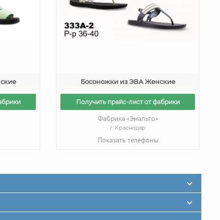
нские
Босоножки из ЭВА Женские
абрики
Получить прайс-лист от фабрики
Фабрика «Эмальто»
г. Краснодар
Показать телефоны