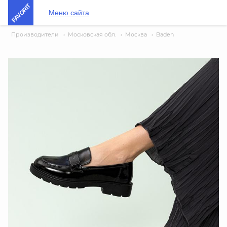
FAVORIT
Меню сайта
Производители
›
Московская обл.
›
Москва
›
Baden