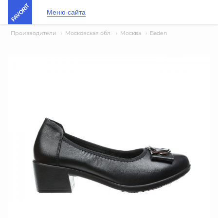
FAVORIT
Меню сайта
Производители
›
Московская обл.
›
Москва
›
Baden