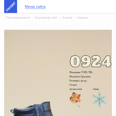
FAVORIT
Меню сайта
Производители
›
Кировская обл.
›
Киров
›
Азария