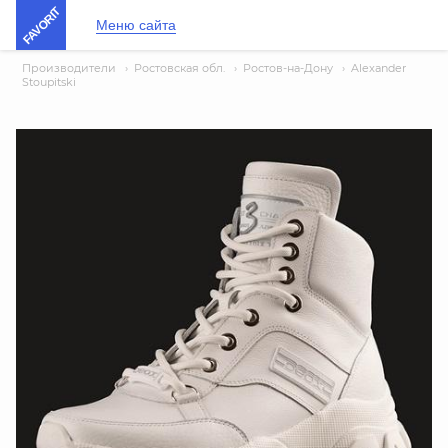
FAVORIT
Меню сайта
Производители
›
Ростовская обл.
›
Ростов-на-Дону
›
Alexander
Stoupitski